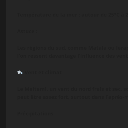
Température de la mer : autour de 25°C à 2
Astuce :
Les régions du sud, comme Matala ou Ierap
l’on ressent davantage l’influence des ven
Vent et climat
Le Meltemi, un vent du nord frais et sec, so
peut être assez fort, surtout dans l’après-
Précipitations