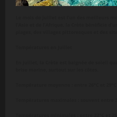
Le mois de juillet est l’un des meilleurs mo
l’Asie et de l’Afrique, la Crète bénéficie 
plages, des villages pittoresques et des si
Températures en Juillet
En juillet, la Crète est baignée de soleil 
brise marine, surtout sur les côtes.
Température moyenne : entre 26°C et 29°C
Températures maximales : souvent entre 30°
Températures minimales : entre 22°C et 25