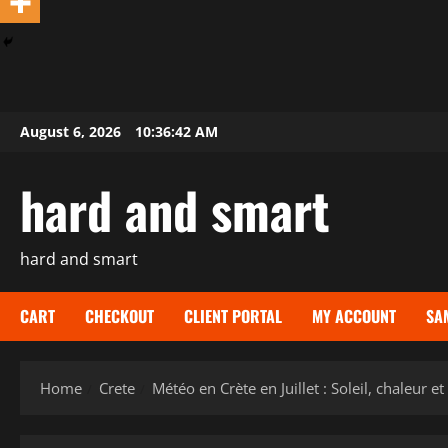
Skip
August 6, 2026
10:36:43 AM
to
content
hard and smart
hard and smart
CART
CHECKOUT
CLIENT PORTAL
MY ACCOUNT
SA
Home
Crete
Météo en Crète en Juillet : Soleil, chaleur e