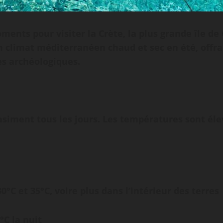
ments pour visiter la Crète, la plus grande île de
d’un climat méditerranéen chaud et sec en été, offr
tes archéologiques.
quasiment tous les jours. Les températures sont é
C et 35°C, voire plus dans l’intérieur des terres
°C la nuit