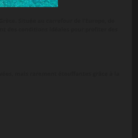
 Grèce. Située au carrefour de l’Europe, de
ant des conditions idéales pour profiter des
levées, mais rarement étouffantes grâce à la