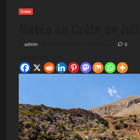
Crete
Météo en Crète en Juill
admin
April 11, 2025
4 minutes read
0
Spread the love